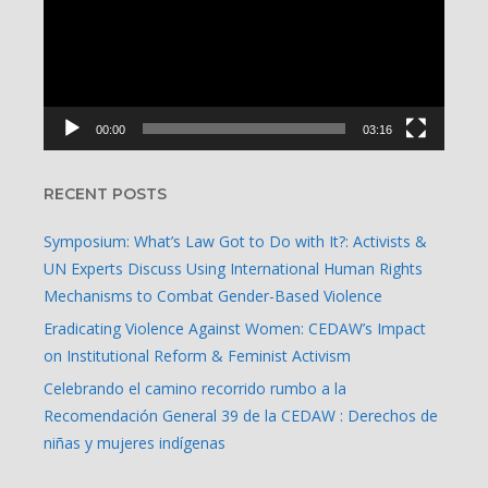
00:00
03:16
RECENT POSTS
Symposium: What’s Law Got to Do with It?: Activists &
UN Experts Discuss Using International Human Rights
Mechanisms to Combat Gender-Based Violence
Eradicating Violence Against Women: CEDAW’s Impact
on Institutional Reform & Feminist Activism
Celebrando el camino recorrido rumbo a la
Recomendación General 39 de la CEDAW : Derechos de
niñas y mujeres indígenas