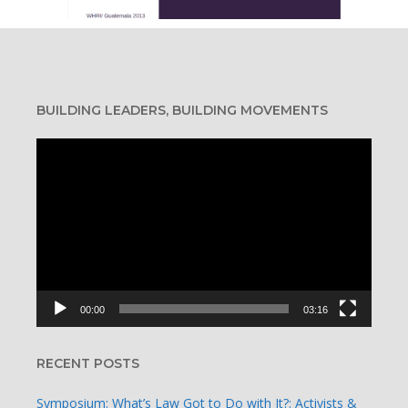
BUILDING LEADERS, BUILDING MOVEMENTS
Video
Player
00:00
03:16
RECENT POSTS
Symposium: What’s Law Got to Do with It?: Activists &